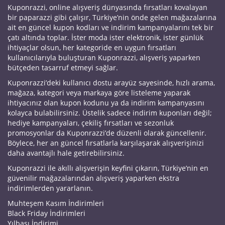
Kuponrazzi, online alışveriş dünyasında fırsatları kovalayan
bir paparazzi gibi çalışır, Türkiye’nin önde gelen mağazalarına
ait en güncel kupon kodları ve indirim kampanyalarını tek bir
çatı altında toplar. İster moda ister elektronik, ister günlük
ihtiyaçlar olsun, her kategoride en uygun fırsatları
kullanıcılarıyla buluşturan Kuponrazzi, alışveriş yaparken
bütçeden tasarruf etmeyi sağlar.
Kuponrazzi’deki kullanıcı dostu arayüz sayesinde, hızlı arama,
mağaza, kategori veya markaya göre listeleme yaparak
ihtiyacınız olan kupon kodunu ya da indirim kampanyasını
kolayca bulabilirsiniz. Üstelik sadece indirim kuponları değil;
hediye kampanyaları, çekiliş fırsatları ve sezonluk
promosyonlar da Kuponrazzi’de düzenli olarak güncellenir.
Böylece, her an güncel fırsatlarla karşılaşarak alışverişinizi
daha avantajlı hale getirebilirsiniz.
Kuponrazzi ile akıllı alışverişin keyfini çıkarın, Türkiye’nin en
güvenilir mağazalarından alışveriş yaparken ekstra
indirimlerden yararlanın.
Muhteşem Kasım İndirimleri
Black Friday İndirimleri
Yılbaşı İndirimi