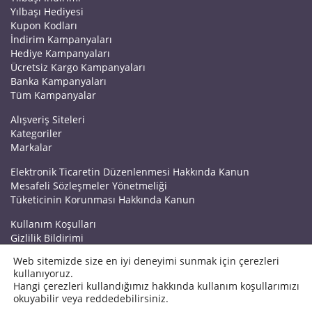
Yılbaşı Hediyesi
Kupon Kodları
İndirim Kampanyaları
Hediye Kampanyaları
Ücretsiz Kargo Kampanyaları
Banka Kampanyaları
Tüm Kampanyalar
Alışveriş Siteleri
Kategoriler
Markalar
Elektronik Ticaretin Düzenlenmesi Hakkında Kanun
Mesafeli Sözleşmeler Yönetmeliği
Tüketicinin Korunması Hakkında Kanun
Kullanım Koşulları
Gizlilik Bildirimi
Haberler
Web sitemizde size en iyi deneyimi sunmak için çerezleri
Kuponrazzi Blog
kullanıyoruz.
Mağaza Ekle
Hangi çerezleri kullandığımız hakkında kullanım koşullarımızı
İletişim
okuyabilir veya reddedebilirsiniz.