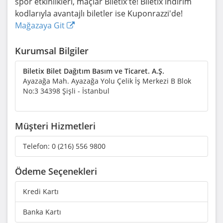
spor etkinlikleri, maçlar Biletix'te! Biletix indirim
kodlarıyla avantajlı biletler ise Kuponrazzi'de!
Mağazaya Git
Kurumsal Bilgiler
Biletix Bilet Dağıtım Basım ve Ticaret. A.Ş.
Ayazağa Mah. Ayazağa Yolu Çelik İş Merkezi B Blok
No:3 34398 Şişli - İstanbul
Müşteri Hizmetleri
Telefon:
0 (216) 556 9800
Ödeme Seçenekleri
Kredi Kartı
Banka Kartı