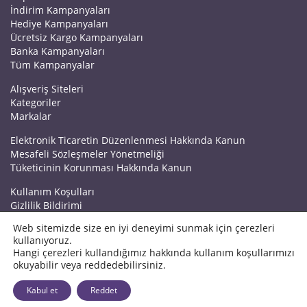
İndirim Kampanyaları
Hediye Kampanyaları
Ücretsiz Kargo Kampanyaları
Banka Kampanyaları
Tüm Kampanyalar
Alışveriş Siteleri
Kategoriler
Markalar
Elektronik Ticaretin Düzenlenmesi Hakkında Kanun
Mesafeli Sözleşmeler Yönetmeliği
Tüketicinin Korunması Hakkında Kanun
Kullanım Koşulları
Gizlilik Bildirimi
Haberler
Web sitemizde size en iyi deneyimi sunmak için çerezleri
Kuponrazzi Blog
kullanıyoruz.
Mağaza Ekle
Hangi çerezleri kullandığımız hakkında kullanım koşullarımızı
İletişim
okuyabilir veya reddedebilirsiniz.
© 2026 Kuponrazzi
Kabul et
Reddet