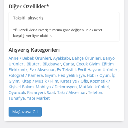
Diğer Özellikler*
Taksitli alışveriş
*
Bu özellikler alışveriş tutarına göre değişebilir, ek ücret
karşılığı veriliyor olabilir.
Alışveriş Kategorileri
Anne / Bebek Ürünleri
,
Ayakkabı
,
Bahçe Ürünleri
,
Banyo
Ürünleri
,
Bijuteri
,
Bilgisayar
,
Çanta
,
Çocuk Giyim
,
Eğitim
,
Elektronik
,
Ev / Aksesuar
,
Ev Tekstili
,
Evcil Hayvan Ürünleri
,
Fotoğraf / Kamera
,
Giyim
,
Hediyelik Eşya
,
Hobi / Oyun
,
İç
Giyim
,
Kitap / Müzik / Film
,
Kırtasiye / Ofis
,
Kozmetik /
Kişisel Bakım
,
Mobilya / Dekorasyon
,
Mutfak Ürünleri
,
Oyuncak
,
Pazaryeri
,
Saat
,
Takı / Aksesuar
,
Telefon
,
Tuhafiye
,
Yapı Market
Mağazaya Git