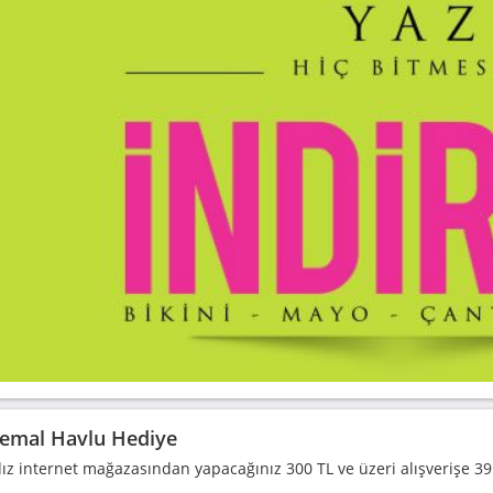
emal Havlu Hediye
dız internet mağazasından yapacağınız 300 TL ve üzeri alışverişe 3