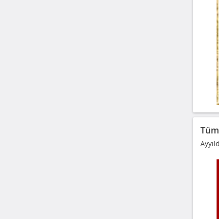
Tüm 
Ayyıl