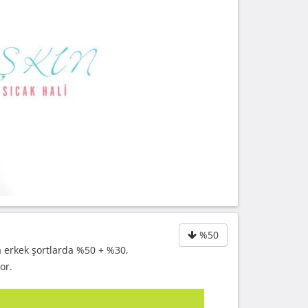
%50
ca erkek şortlarda %50 + %30,
or.