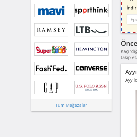
İndir
Önce
Kaçırdı
takip et
Ayyı
Ayyıl
Tüm Mağazalar