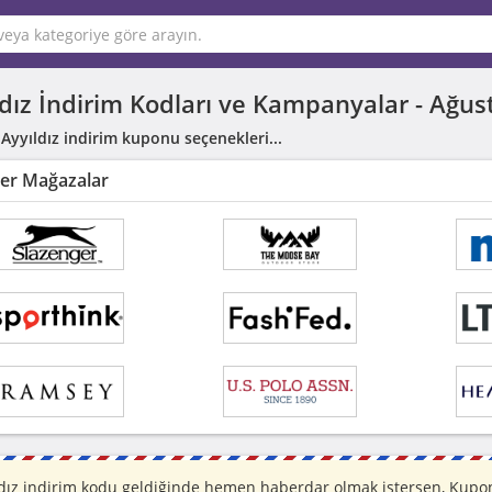
ldız İndirim Kodları ve Kampanyalar -
Ağus
 Ayyıldız indirim kuponu seçenekleri...
er Mağazalar
dız indirim kodu geldiğinde hemen haberdar olmak istersen, Kuponr