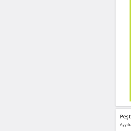
Peşt
Ayyıl