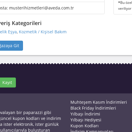
*
Bu özel
osta:
musterihizmetleri@aveda.com.tr
veriliyor
veriş Kategorileri
elik Eşya
,
Kozmetik / Kişisel Bakım
azaya Git
Kayıt
Muhteşem Kasım İndirimleri
Black Friday İndirimleri
ovalayan bir paparazzi gibi
Yılbaşı İndirimi
 güncel kupon kodları ve indirim
Yılbaşı Hediyesi
a ister elektronik, ister günlük
Kupon Kodları
kullanıcılarıyla buluşturan
İndirim Kampanyaları