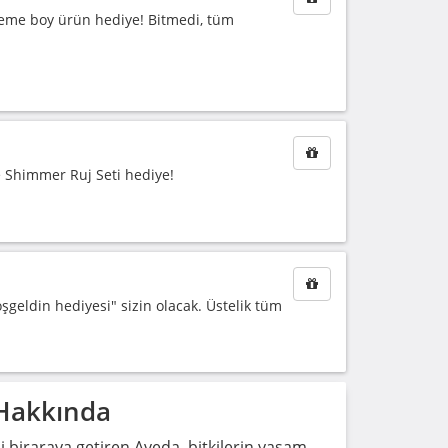
neme boy ürün hediye! Bitmedi, tüm
e Shimmer Ruj Seti hediye!
şgeldin hediyesi" sizin olacak. Üstelik tüm
 Hakkında
imi biraraya getiren Aveda, bitkilerin yaşam