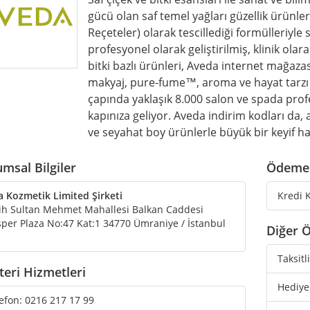
gücü olan saf temel yağları güzellik ürünle
Reçeteler) olarak tescillediği formülleriy
profesyonel olarak geliştirilmiş, klinik olar
bitki bazlı ürünleri, Aveda internet mağazas
makyaj, pure-fume™, aroma ve hayat tarzı
çapında yaklaşık 8.000 salon ve spada profe
kapınıza geliyor. Aveda indirim kodları da, a
ve seyahat boy ürünlerle büyük bir keyif ha
msal Bilgiler
Ödeme 
a Kozmetik Limited Şirketi
Kredi K
ih Sultan Mehmet Mahallesi Balkan Caddesi
per Plaza No:47 Kat:1 34770 Ümraniye / İstanbul
Diğer Ö
Taksitl
eri Hizmetleri
Hediye
efon:
0216 217 17 99