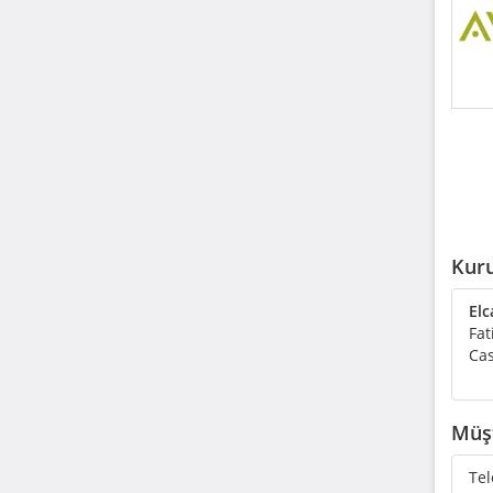
Kuru
Elc
Fat
Cas
Müşt
Tel