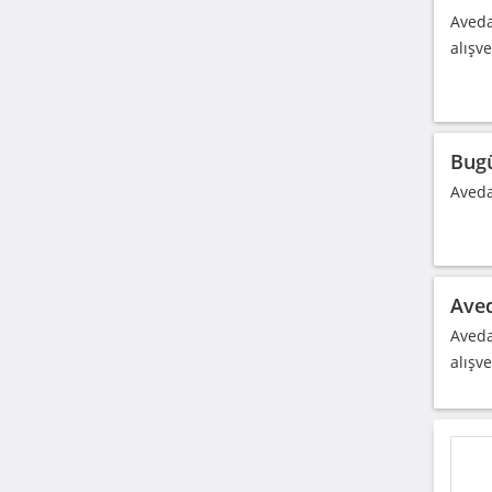
Aveda
alışv
Bugü
Aveda
Aved
Aveda
alışv