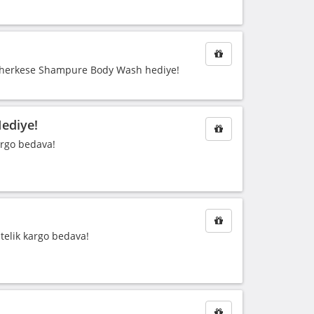
an herkese Shampure Body Wash hediye!
ediye!
argo bedava!
elik kargo bedava!