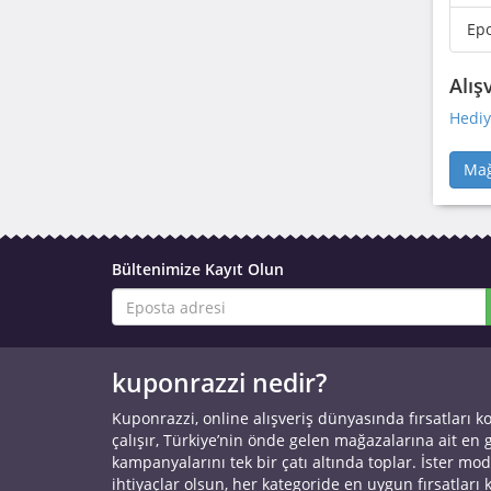
Ep
Alış
Hediy
Mağ
Bültenimize Kayıt Olun
kuponrazzi nedir?
Kuponrazzi, online alışveriş dünyasında fırsatları k
çalışır, Türkiye’nin önde gelen mağazalarına ait en
kampanyalarını tek bir çatı altında toplar. İster mod
ihtiyaçlar olsun, her kategoride en uygun fırsatları 