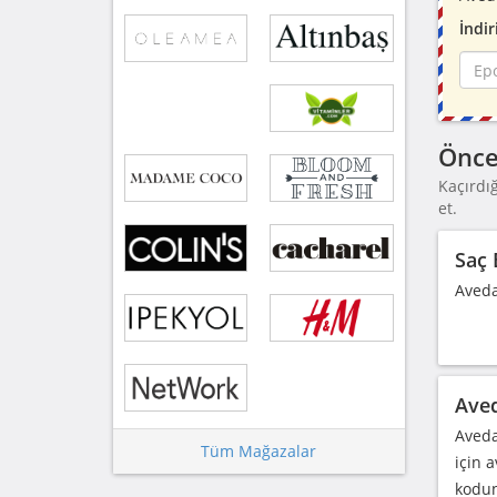
İndir
Önce
Kaçırdı
et.
Saç 
Aveda
Aved
Aveda
Tüm Mağazalar
için 
kodun