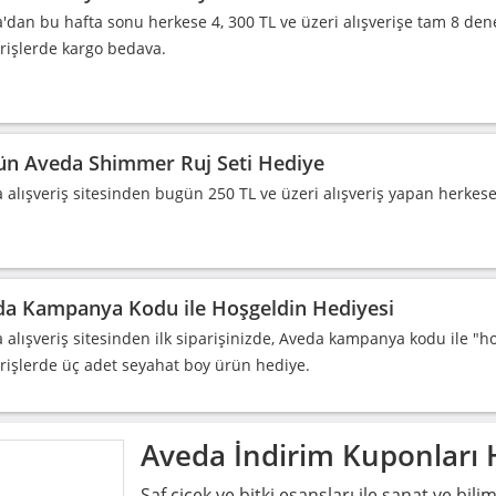
'dan bu hafta sonu herkese 4, 300 TL ve üzeri alışverişe tam 8 de
erişlerde kargo bedava.
n Aveda Shimmer Ruj Seti Hediye
 alışveriş sitesinden bugün 250 TL ve üzeri alışveriş yapan herkes
a Kampanya Kodu ile Hoşgeldin Hediyesi
 alışveriş sitesinden ilk siparişinizde, Aveda kampanya kodu ile "ho
erişlerde üç adet seyahat boy ürün hediye.
Aveda
İndirim Kuponları
Saf çiçek ve bitki esansları ile sanat ve bil