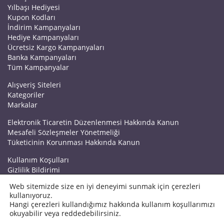
Yılbaşı Hediyesi
Kupon Kodları
İndirim Kampanyaları
Hediye Kampanyaları
Ücretsiz Kargo Kampanyaları
Banka Kampanyaları
Tüm Kampanyalar
Alışveriş Siteleri
Kategoriler
Markalar
Elektronik Ticaretin Düzenlenmesi Hakkında Kanun
Mesafeli Sözleşmeler Yönetmeliği
Tüketicinin Korunması Hakkında Kanun
Kullanım Koşulları
Gizlilik Bildirimi
Haberler
Web sitemizde size en iyi deneyimi sunmak için çerezleri
Kuponrazzi Blog
kullanıyoruz.
Mağaza Ekle
Hangi çerezleri kullandığımız hakkında kullanım koşullarımızı
İletişim
okuyabilir veya reddedebilirsiniz.