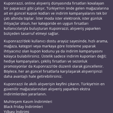
Kuponrazzi, online alışveriş dünyasında fırsatları kovalayan
bir paparazzi gibi çalışır, Türkiye’nin önde gelen mağazalarına
ait en güncel kupon kodları ve indirim kampanyalarını tek bir
çatı altında toplar. İster moda ister elektronik, ister günlük
ihtiyaçlar olsun, her kategoride en uygun fırsatları
kullanıcılarıyla buluşturan Kuponrazzi, alışveriş yaparken
bütçeden tasarruf etmeyi sağlar.
Kuponrazzi’deki kullanıcı dostu arayüz sayesinde, hızlı arama,
mağaza, kategori veya markaya göre listeleme yaparak
ihtiyacınız olan kupon kodunu ya da indirim kampanyasını
kolayca bulabilirsiniz. Üstelik sadece indirim kuponları değil;
hediye kampanyaları, çekiliş fırsatları ve sezonluk
promosyonlar da Kuponrazzi’de düzenli olarak güncellenir.
Böylece, her an güncel fırsatlarla karşılaşarak alışverişinizi
daha avantajlı hale getirebilirsiniz.
Kuponrazzi ile akıllı alışverişin keyfini çıkarın, Türkiye’nin en
güvenilir mağazalarından alışveriş yaparken ekstra
indirimlerden yararlanın.
Muhteşem Kasım İndirimleri
Black Friday İndirimleri
Yılbaşı İndirimi