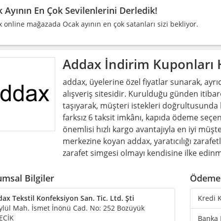
 Ayının En Çok Sevilenlerini Derledik!
 online mağazada Ocak ayının en çok satanları sizi bekliyor.
Addax
İndirim Kuponları
addax, üyelerine özel fiyatlar sunarak, ayrıc
alışveriş sitesidir. Kurulduğu günden itib
taşıyarak, müşteri istekleri doğrultusund
farksız 6 taksit imkânı, kapıda ödeme seçe
önemlisi hızlı kargo avantajıyla en iyi müş
merkezine koyan addax, yaratıcılığı zarafe
zarafet simgesi olmayı kendisine ilke edin
msal Bilgiler
Ödeme 
ax Tekstil Konfeksiyon San. Tic. Ltd. Şti
Kredi K
ylül Mah. İsmet İnönü Cad. No: 252 Bozüyük
ECİK
Banka 