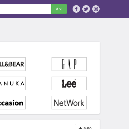
Ara
%50