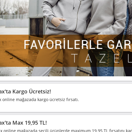
x'ta Kargo Ücretsiz!
 online mağazada kargo ücretsiz fırsatı.
x'ta Max 19,95 TL!
x online mağazada seçili ürünlerde maximum 19.95 TL fırsatını ka