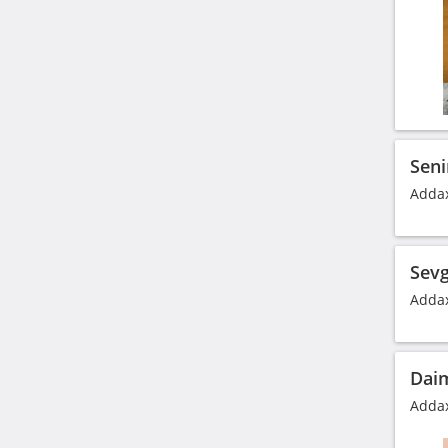
Seni
Addax
Sevg
Addax
Daim
Addax