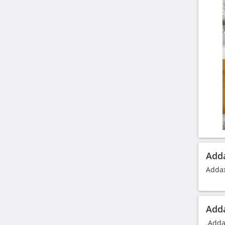
Adda
Addax
Adda
.Adda