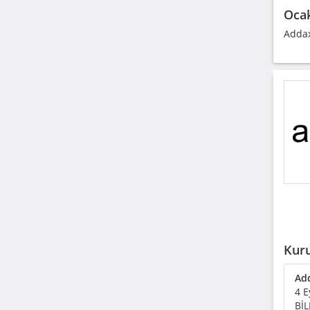
Ocak
Addax
Kuru
Add
4 E
BİL