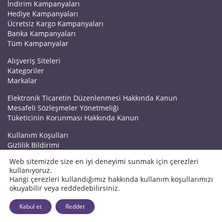
İndirim Kampanyaları
Hediye Kampanyaları
Ücretsiz Kargo Kampanyaları
Banka Kampanyaları
Tüm Kampanyalar
Alışveriş Siteleri
Kategoriler
Markalar
Elektronik Ticaretin Düzenlenmesi Hakkında Kanun
Mesafeli Sözleşmeler Yönetmeliği
Tüketicinin Korunması Hakkında Kanun
Kullanım Koşulları
Gizlilik Bildirimi
Haberler
Web sitemizde size en iyi deneyimi sunmak için çerezleri
Kuponrazzi Blog
kullanıyoruz.
Mağaza Ekle
Hangi çerezleri kullandığımız hakkında kullanım koşullarımızı
İletişim
okuyabilir veya reddedebilirsiniz.
© 2026 Kuponrazzi
Kabul et
Reddet