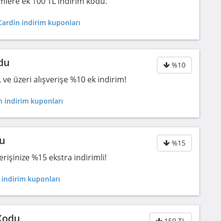
mlere ek 100 TL indirim kodu.
Cardin indirim kuponları
du
%10
e üzeri alışverişe %10 ek indirim!
 indirim kuponları
du
%15
erişinize %15 ekstra indirimli!
 indirim kuponları
Kodu
150 TL