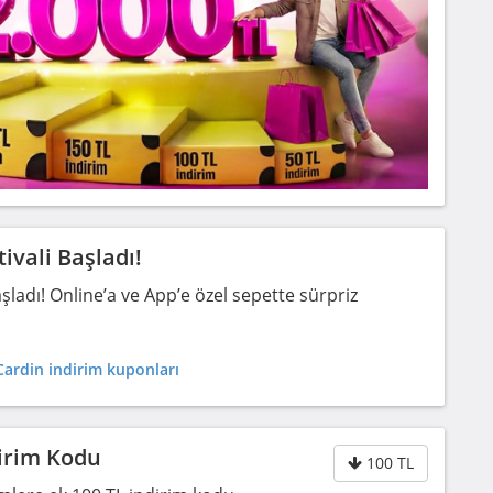
ivali Başladı!
şladı! Online’a ve App’e özel sepette sürpriz
Cardin indirim kuponları
dirim Kodu
100 TL