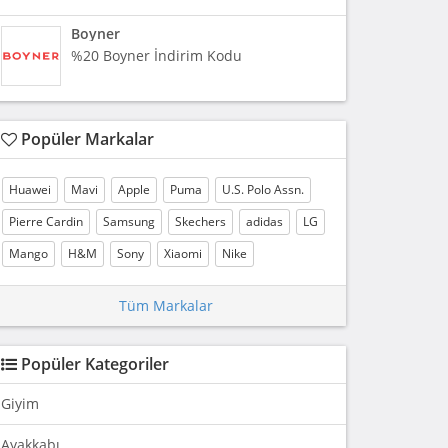
Boyner
%20 Boyner İndirim Kodu
Popüler Markalar
Huawei
Mavi
Apple
Puma
U.S. Polo Assn.
Pierre Cardin
Samsung
Skechers
adidas
LG
Mango
H&M
Sony
Xiaomi
Nike
Tüm Markalar
Popüler Kategoriler
Giyim
Ayakkabı