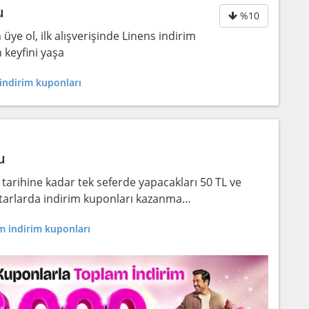
u
%10
e ol, ilk alışverişinde Linens indirim
 keyfini yaşa
indirim kuponları
u
tarihine kadar tek seferde yapacakları 50 TL ve
 tutarlarda indirim kuponları kazanma…
m indirim kuponları