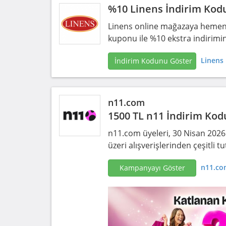
%10 Linens İndirim Kod
Linens online mağazaya hemen üy
kuponu ile %10 ekstra indirimin
Linens 
İndirim Kodunu Göster
n11.com
1500 TL n11 İndirim Kod
n11.com üyeleri, 30 Nisan 2026 
üzeri alışverişlerinden çeşitli
n11.co
Kampanyayı Göster