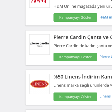
H&M Online mağazada yeni ürünler
H&M in
Kampanyayı Göster
Pierre Cardin Çanta ve
Pierre Cardin'de kadın çanta ve
Pierre 
Kampanyayı Göster
%50 Linens İndirim Ka
Linens marka seçili ürünlerde 
Linens 
Kampanyayı Göster