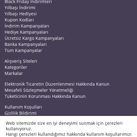
Black Friday İndirimleri
Yılbaşı İndirimi
Yılbaşı Hediyesi
Kupon Kodları
İndirim Kampanyaları
Hediye Kampanyaları
Ücretsiz Kargo Kampanyaları
Banka Kampanyaları
Tüm Kampanyalar
Alışveriş Siteleri
Kategoriler
Markalar
Elektronik Ticaretin Düzenlenmesi Hakkında Kanun
Mesafeli Sözleşmeler Yönetmeliği
Tüketicinin Korunması Hakkında Kanun
Kullanım Koşulları
Gizlilik Bildirimi
Haberler
Web sitemizde size en iyi deneyimi sunmak için çerezleri
Kuponrazzi Blog
kullanıyoruz.
Mağaza Ekle
Hangi çerezleri kullandığımız hakkında kullanım koşullarımızı