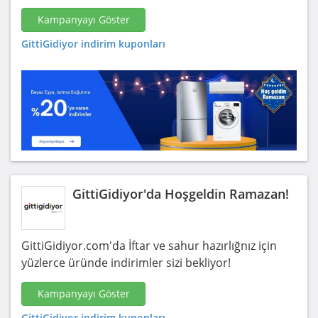
Kampanyayı Göster
GittiGidiyor indirim kuponları
GittiGidiyor'da Hoşgeldin Ramazan!
GittiGidiyor.com'da İftar ve sahur hazırlığnız için
yüzlerce üründe indirimler sizi bekliyor!
Kampanyayı Göster
GittiGidiyor indirim kuponları