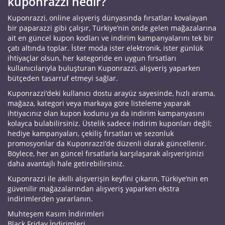
kuponrazzi nedir?
Kuponrazzi, online alışveriş dünyasında fırsatları kovalayan
bir paparazzi gibi çalışır, Türkiye’nin önde gelen mağazalarına
ait en güncel kupon kodları ve indirim kampanyalarını tek bir
çatı altında toplar. İster moda ister elektronik, ister günlük
ihtiyaçlar olsun, her kategoride en uygun fırsatları
kullanıcılarıyla buluşturan Kuponrazzi, alışveriş yaparken
bütçeden tasarruf etmeyi sağlar.
Kuponrazzi’deki kullanıcı dostu arayüz sayesinde, hızlı arama,
mağaza, kategori veya markaya göre listeleme yaparak
ihtiyacınız olan kupon kodunu ya da indirim kampanyasını
kolayca bulabilirsiniz. Üstelik sadece indirim kuponları değil;
hediye kampanyaları, çekiliş fırsatları ve sezonluk
promosyonlar da Kuponrazzi’de düzenli olarak güncellenir.
Böylece, her an güncel fırsatlarla karşılaşarak alışverişinizi
daha avantajlı hale getirebilirsiniz.
Kuponrazzi ile akıllı alışverişin keyfini çıkarın, Türkiye’nin en
güvenilir mağazalarından alışveriş yaparken ekstra
indirimlerden yararlanın.
Muhteşem Kasım İndirimleri
Black Friday İndirimleri