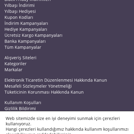
Yılbaşı İndirimi
Yılbaşı Hediyesi
Kupon Kodları
İndirim Kampanyaları
Hediye Kampanyaları
Ücretsiz Kargo Kampanyaları
Banka Kampanyaları
Tüm Kampanyalar
Alışveriş Siteleri
Kategoriler
Markalar
Elektronik Ticaretin Düzenlenmesi Hakkında Kanun
Mesafeli Sözleşmeler Yönetmeliği
Tüketicinin Korunması Hakkında Kanun
Kullanım Koşulları
Gizlilik Bildirimi
Haberler
Web sitemizde size en iyi deneyimi sunmak için çerezleri
Kuponrazzi Blog
kullanıyoruz.
Mağaza Ekle
Hangi çerezleri kullandığımız hakkında kullanım koşullarımızı
İletişim