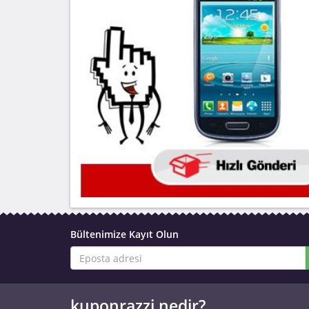
Bültenimize Kayıt Olun
kuponrazzi nedir?