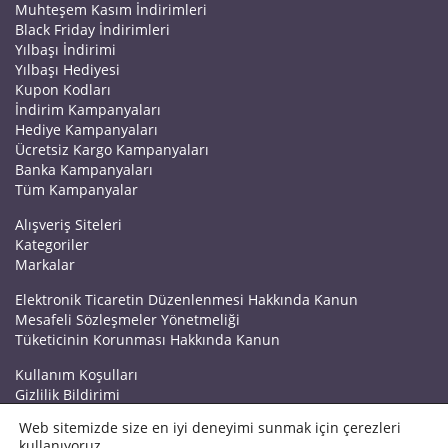
Muhteşem Kasım İndirimleri
Black Friday İndirimleri
Yılbaşı İndirimi
Yılbaşı Hediyesi
Kupon Kodları
İndirim Kampanyaları
Hediye Kampanyaları
Ücretsiz Kargo Kampanyaları
Banka Kampanyaları
Tüm Kampanyalar
Alışveriş Siteleri
Kategoriler
Markalar
Elektronik Ticaretin Düzenlenmesi Hakkında Kanun
Mesafeli Sözleşmeler Yönetmeliği
Tüketicinin Korunması Hakkında Kanun
Kullanım Koşulları
Gizlilik Bildirimi
Haberler
Web sitemizde size en iyi deneyimi sunmak için çerezleri
Kuponrazzi Blog
kullanıyoruz.