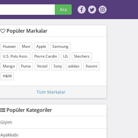
Ara
Popüler Markalar
Huawei
Mavi
Apple
Samsung
U.S. Polo Assn.
Pierre Cardin
LG
Skechers
Mango
Puma
Vestel
Sony
adidas
Xiaomi
H&M
Tüm Markalar
Popüler Kategoriler
Giyim
Ayakkabı