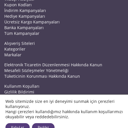
Kupon Kodları
İndirim Kampanyaları
Hediye Kampanyaları
Ücretsiz Kargo Kampanyaları
Banka Kampanyaları
Tüm Kampanyalar
Alışveriş Siteleri
Kategoriler
Markalar
Elektronik Ticaretin Düzenlenmesi Hakkında Kanun
Mesafeli Sözleşmeler Yönetmeliği
Tüketicinin Korunması Hakkında Kanun
Kullanım Koşulları
Gizlilik Bildirimi
Haberler
Web sitemizde size en iyi deneyimi sunmak için çerezleri
Kuponrazzi Blog
kullanıyoruz.
Mağaza Ekle
Hangi çerezleri kullandığımız hakkında kullanım koşullarımızı
İletişim
okuyabilir veya reddedebilirsiniz.
© 2026 Kuponrazzi
Kabul et
Reddet