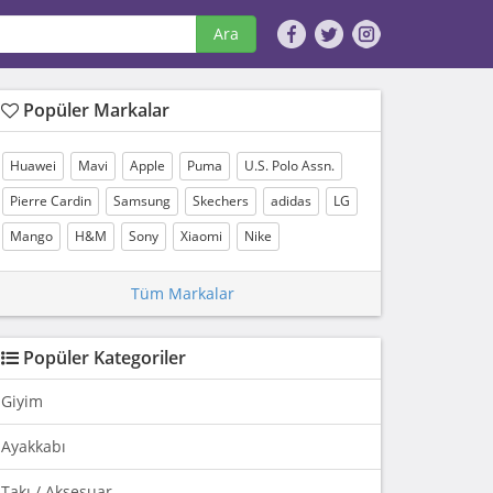
Ara
Popüler Markalar
Huawei
Mavi
Apple
Puma
U.S. Polo Assn.
Pierre Cardin
Samsung
Skechers
adidas
LG
Mango
H&M
Sony
Xiaomi
Nike
Tüm Markalar
Popüler Kategoriler
Giyim
Ayakkabı
Takı / Aksesuar