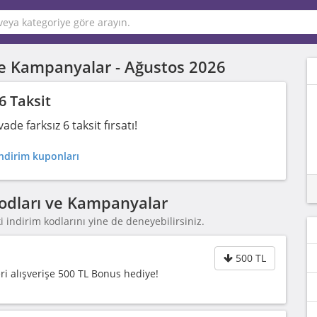
ı ve Kampanyalar -
Ağustos 2026
6 Taksit
e farksız 6 taksit fırsatı!
ndirim kuponları
 Kodları ve Kampanyalar
 indirim kodlarını yine de deneyebilirsiniz.
500 TL
ri alışverişe 500 TL Bonus hediye!