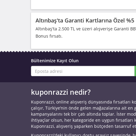
Altınbaş'ta Garanti Kartlarına Özel %5
Altınbaş'ta 2.500 TL ve üzeri alışverişe Garanti B
Bonus fırsatı.
Bültenimize Kayıt Olun
kuponrazzi nedir?
Kuponrazzi, online alışveriş dünyasında fırsatları k
çalışır, Türkiye’nin önde gelen mağazalarına ait en
kampanyalarını tek bir çatı altında toplar. İster mod
ihtiyaçlar olsun, her kategoride en uygun fırsatları 
Kuponrazzi, alışveriş yaparken bütçeden tasarruf e
Kuponrazzi’deki kullanıcı dostu arayüz sayesinde, h