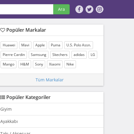
Ara
Popüler Markalar
Huawei
Mavi
Apple
Puma
U.S. Polo Assn.
Pierre Cardin
Samsung
Skechers
adidas
LG
Mango
H&M
Sony
Xiaomi
Nike
Tüm Markalar
Popüler Kategoriler
Giyim
Ayakkabı
Takı / Aksesuar