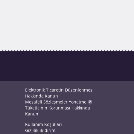
Elektronik Ticaretin Düzenlenmesi
Hakkında Kanun
Mesafeli Sözleşmeler Yönetmeliği
Tüketicinin Korunması Hakkında
Kanun
Kullanım Koşulları
Gizlilik Bildirimi