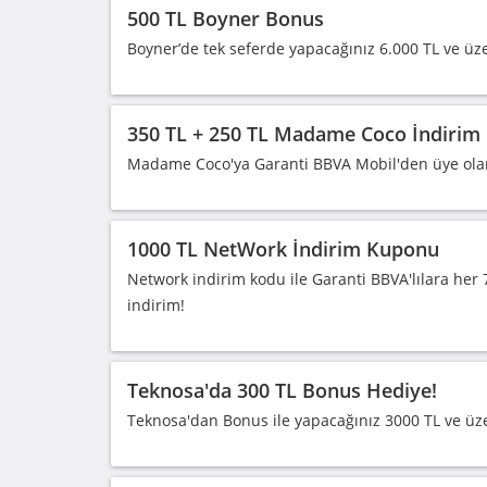
500 TL Boyner Bonus
Boyner’de tek seferde yapacağınız 6.000 TL ve üz
350 TL + 250 TL Madame Coco İndirim
Madame Coco'ya Garanti BBVA Mobil'den üye olanl
1000 TL NetWork İndirim Kuponu
Network indirim kodu ile Garanti BBVA'lılara her 
indirim!
Teknosa'da 300 TL Bonus Hediye!
Teknosa'dan Bonus ile yapacağınız 3000 TL ve üze