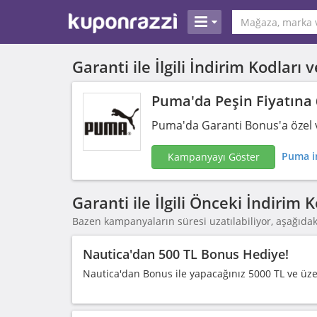
Garanti ile İlgili İndirim Kodlar
Puma'da Peşin Fiyatına 
Puma'da Garanti Bonus'a özel vad
Puma i
Kampanyayı Göster
Garanti ile İlgili Önceki İndirim
Bazen kampanyaların süresi uzatılabiliyor, aşağıdaki
Nautica'dan 500 TL Bonus Hediye!
Nautica'dan Bonus ile yapacağınız 5000 TL ve üze