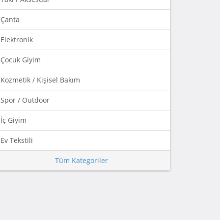
Çanta
Elektronik
Çocuk Giyim
Kozmetik / Kişisel Bakım
Spor / Outdoor
İç Giyim
Ev Tekstili
Tüm Kategoriler