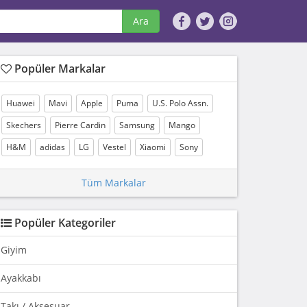
Ara
Popüler Markalar
Huawei
Mavi
Apple
Puma
U.S. Polo Assn.
Skechers
Pierre Cardin
Samsung
Mango
H&M
adidas
LG
Vestel
Xiaomi
Sony
Tüm Markalar
Popüler Kategoriler
Giyim
Ayakkabı
Takı / Aksesuar