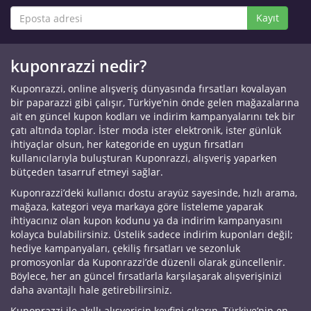
Kayıt
kuponrazzi nedir?
Kuponrazzi, online alışveriş dünyasında fırsatları kovalayan
bir paparazzi gibi çalışır, Türkiye’nin önde gelen mağazalarına
ait en güncel kupon kodları ve indirim kampanyalarını tek bir
çatı altında toplar. İster moda ister elektronik, ister günlük
ihtiyaçlar olsun, her kategoride en uygun fırsatları
kullanıcılarıyla buluşturan Kuponrazzi, alışveriş yaparken
bütçeden tasarruf etmeyi sağlar.
Kuponrazzi’deki kullanıcı dostu arayüz sayesinde, hızlı arama,
mağaza, kategori veya markaya göre listeleme yaparak
ihtiyacınız olan kupon kodunu ya da indirim kampanyasını
kolayca bulabilirsiniz. Üstelik sadece indirim kuponları değil;
hediye kampanyaları, çekiliş fırsatları ve sezonluk
promosyonlar da Kuponrazzi’de düzenli olarak güncellenir.
Böylece, her an güncel fırsatlarla karşılaşarak alışverişinizi
daha avantajlı hale getirebilirsiniz.
Kuponrazzi ile akıllı alışverişin keyfini çıkarın, Türkiye’nin en