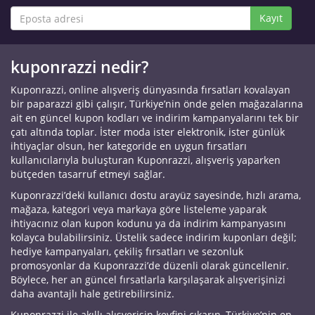
Kayıt
kuponrazzi nedir?
Kuponrazzi, online alışveriş dünyasında fırsatları kovalayan
bir paparazzi gibi çalışır, Türkiye’nin önde gelen mağazalarına
ait en güncel kupon kodları ve indirim kampanyalarını tek bir
çatı altında toplar. İster moda ister elektronik, ister günlük
ihtiyaçlar olsun, her kategoride en uygun fırsatları
kullanıcılarıyla buluşturan Kuponrazzi, alışveriş yaparken
bütçeden tasarruf etmeyi sağlar.
Kuponrazzi’deki kullanıcı dostu arayüz sayesinde, hızlı arama,
mağaza, kategori veya markaya göre listeleme yaparak
ihtiyacınız olan kupon kodunu ya da indirim kampanyasını
kolayca bulabilirsiniz. Üstelik sadece indirim kuponları değil;
hediye kampanyaları, çekiliş fırsatları ve sezonluk
promosyonlar da Kuponrazzi’de düzenli olarak güncellenir.
Böylece, her an güncel fırsatlarla karşılaşarak alışverişinizi
daha avantajlı hale getirebilirsiniz.
Kuponrazzi ile akıllı alışverişin keyfini çıkarın, Türkiye’nin en