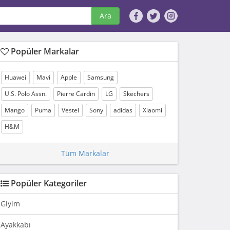
Ara
Popüler Markalar
Huawei
Mavi
Apple
Samsung
U.S. Polo Assn.
Pierre Cardin
LG
Skechers
Mango
Puma
Vestel
Sony
adidas
Xiaomi
H&M
Tüm Markalar
Popüler Kategoriler
Giyim
Ayakkabı