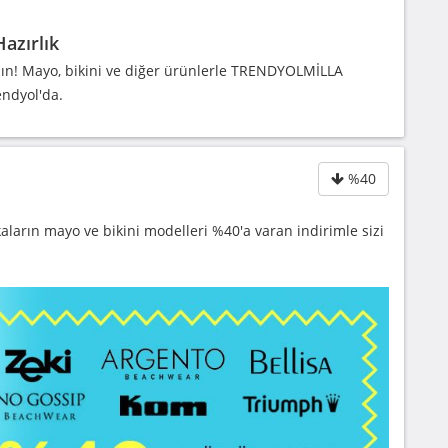
azırlık
asın! Mayo, bikini ve diğer ürünlerle TRENDYOLMİLLA
ndyol'da.
%40
arın mayo ve bikini modelleri %40'a varan indirimle sizi