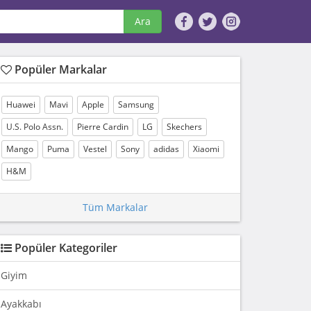
Ara
Popüler Markalar
Huawei
Mavi
Apple
Samsung
U.S. Polo Assn.
Pierre Cardin
LG
Skechers
Mango
Puma
Vestel
Sony
adidas
Xiaomi
H&M
Tüm Markalar
Popüler Kategoriler
Giyim
Ayakkabı