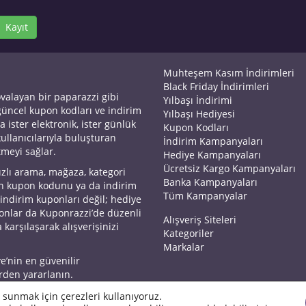
Kayıt
Muhteşem Kasım İndirimleri
Black Friday İndirimleri
ovalayan bir paparazzi gibi
Yılbaşı İndirimi
 güncel kupon kodları ve indirim
Yılbaşı Hediyesi
a ister elektronik, ister günlük
Kupon Kodları
kullanıcılarıyla buluşturan
İndirim Kampanyaları
tmeyi sağlar.
Hediye Kampanyaları
Ücretsiz Kargo Kampanyaları
ızlı arama, mağaza, kategori
Banka Kampanyaları
an kupon kodunu ya da indirim
Tüm Kampanyalar
 indirim kuponları değil; hediye
yonlar da Kuponrazzi’de düzenli
Alışveriş Siteleri
 karşılaşarak alışverişinizi
Kategoriler
Markalar
ye’nin en güvenilir
rden yararlanın.
 sunmak için çerezleri kullanıyoruz.