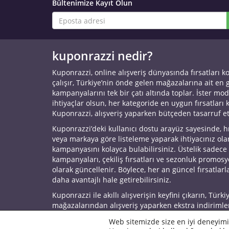
Bültenimize Kayıt Olun
kuponrazzi nedir?
Kuponrazzi, online alışveriş dünyasında fırsatları k
çalışır, Türkiye’nin önde gelen mağazalarına ait en
kampanyalarını tek bir çatı altında toplar. İster mod
ihtiyaçlar olsun, her kategoride en uygun fırsatları 
Kuponrazzi, alışveriş yaparken bütçeden tasarruf e
Kuponrazzi’deki kullanıcı dostu arayüz sayesinde, h
veya markaya göre listeleme yaparak ihtiyacınız ol
kampanyasını kolayca bulabilirsiniz. Üstelik sadece
kampanyaları, çekiliş fırsatları ve sezonluk promos
olarak güncellenir. Böylece, her an güncel fırsatlarla
daha avantajlı hale getirebilirsiniz.
Kuponrazzi ile akıllı alışverişin keyfini çıkarın, Türki
mağazalarından alışveriş yaparken ekstra indirimle
© 2026 Kuponrazzi
Web sitemizde size en iyi deneyimi