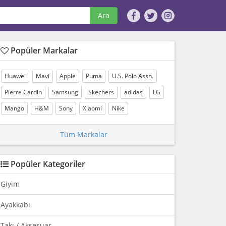
Ara
Popüler Markalar
Huawei
Mavi
Apple
Puma
U.S. Polo Assn.
Pierre Cardin
Samsung
Skechers
adidas
LG
Mango
H&M
Sony
Xiaomi
Nike
Tüm Markalar
Popüler Kategoriler
Giyim
Ayakkabı
Takı / Aksesuar