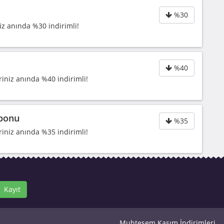
%30
iz anında %30 indirimli!
%40
riniz anında %40 indirimli!
uponu
%35
riniz anında %35 indirimli!
Kayıt
Muhteşem Kasım İndirimleri