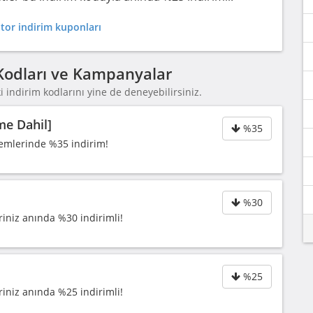
tor indirim kuponları
m Kodları ve Kampanyalar
 indirim kodlarını yine de deneyebilirsiniz.
e Dahil]
%35
emlerinde %35 indirim!
%30
riniz anında %30 indirimli!
%25
riniz anında %25 indirimli!