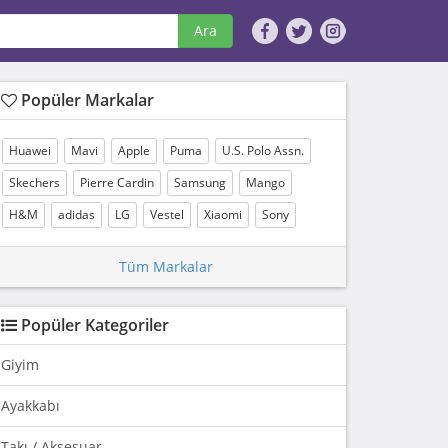
Ara
Popüler Markalar
Huawei
Mavi
Apple
Puma
U.S. Polo Assn.
Skechers
Pierre Cardin
Samsung
Mango
H&M
adidas
LG
Vestel
Xiaomi
Sony
Tüm Markalar
Popüler Kategoriler
Giyim
Ayakkabı
Takı / Aksesuar