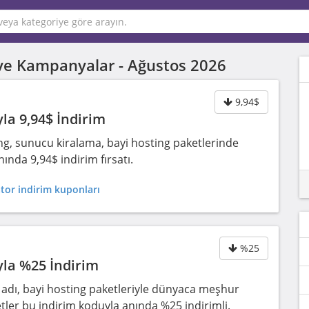
rı ve Kampanyalar -
Ağustos 2026
9,94$
la 9,94$ İndirim
ng, sunucu kiralama, bayi hosting paketlerinde
ında 9,94$ indirim fırsatı.
tor indirim kuponları
%25
yla %25 İndirim
 adı, bayi hosting paketleriyle dünyaca meşhur
tler bu indirim koduyla anında %25 indirimli.