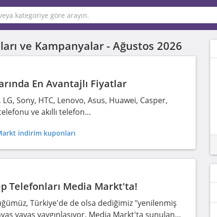
Kodları ve Kampanyalar -
Ağustos 2026
rında En Avantajlı Fiyatlar
 LG, Sony, HTC, Lenovo, Asus, Huawei, Casper,
elefonu ve akıllı telefon…
arkt indirim kuponları
ep Telefonları Media Markt'ta!
üğümüz, Türkiye'de de olsa dediğimiz "yenilenmiş
yavaş yavaş yaygınlaşıyor. Media Markt'ta sunulan…