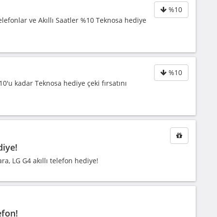
%10
elefonlar ve Akıllı Saatler %10 Teknosa hediye
%10
 %10'u kadar Teknosa hediye çeki fırsatını
diye!
a, LG G4 akıllı telefon hediye!
efon!