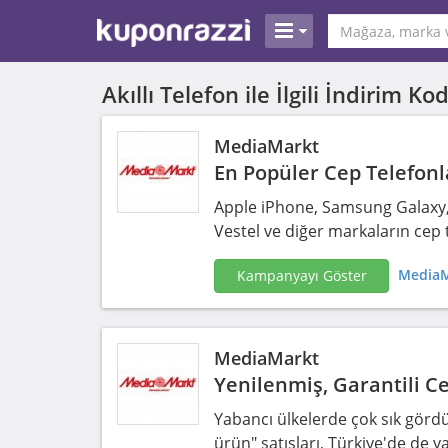
Akıllı Telefon ile İlgili İndirim 
MediaMarkt
En Popüler Cep Telefonla
Apple iPhone, Samsung Galaxy,
Vestel ve diğer markaların cep t
MediaM
Kampanyayı Göster
MediaMarkt
Yenilenmiş, Garantili C
Yabancı ülkelerde çok sık görd
ürün" satışları, Türkiye'de de 