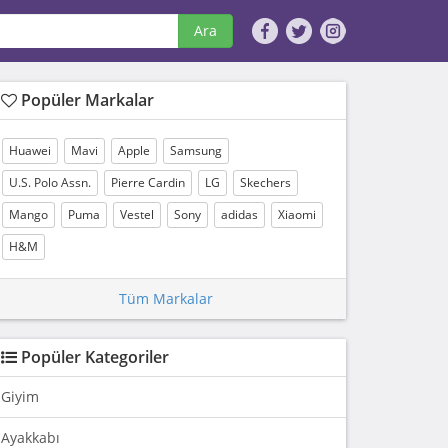
Ara
Popüler Markalar
Huawei
Mavi
Apple
Samsung
U.S. Polo Assn.
Pierre Cardin
LG
Skechers
Mango
Puma
Vestel
Sony
adidas
Xiaomi
H&M
Tüm Markalar
Popüler Kategoriler
Giyim
Ayakkabı