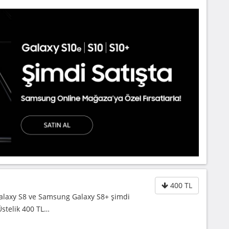
400 TL
Galaxy S8 ve Samsung Galaxy S8+ şimdi
stelik 400 TL…