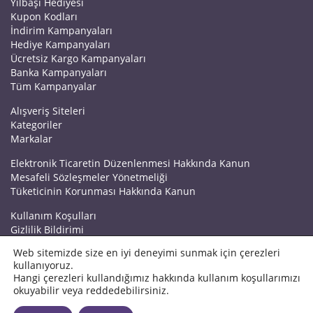
Yılbaşı Hediyesi
Kupon Kodları
İndirim Kampanyaları
Hediye Kampanyaları
Ücretsiz Kargo Kampanyaları
Banka Kampanyaları
Tüm Kampanyalar
Alışveriş Siteleri
Kategoriler
Markalar
Elektronik Ticaretin Düzenlenmesi Hakkında Kanun
Mesafeli Sözleşmeler Yönetmeliği
Tüketicinin Korunması Hakkında Kanun
Kullanım Koşulları
Gizlilik Bildirimi
Haberler
Web sitemizde size en iyi deneyimi sunmak için çerezleri
Kuponrazzi Blog
kullanıyoruz.
Mağaza Ekle
Hangi çerezleri kullandığımız hakkında kullanım koşullarımızı
İletişim
okuyabilir veya reddedebilirsiniz.
© 2026 Kuponrazzi