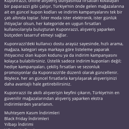
Kuponrazzi, online alışveriş dünyasında fırsatları kovalayan
bir paparazzi gibi çalışır, Türkiye’nin önde gelen mağazalarına
ait en güncel kupon kodları ve indirim kampanyalarını tek bir
çatı altında toplar. İster moda ister elektronik, ister günlük
ihtiyaçlar olsun, her kategoride en uygun fırsatları
kullanıcılarıyla buluşturan Kuponrazzi, alışveriş yaparken
bütçeden tasarruf etmeyi sağlar.
Kuponrazzi’deki kullanıcı dostu arayüz sayesinde, hızlı arama,
mağaza, kategori veya markaya göre listeleme yaparak
ihtiyacınız olan kupon kodunu ya da indirim kampanyasını
kolayca bulabilirsiniz. Üstelik sadece indirim kuponları değil;
hediye kampanyaları, çekiliş fırsatları ve sezonluk
promosyonlar da Kuponrazzi’de düzenli olarak güncellenir.
Böylece, her an güncel fırsatlarla karşılaşarak alışverişinizi
daha avantajlı hale getirebilirsiniz.
Kuponrazzi ile akıllı alışverişin keyfini çıkarın, Türkiye’nin en
güvenilir mağazalarından alışveriş yaparken ekstra
indirimlerden yararlanın.
Muhteşem Kasım İndirimleri
Black Friday İndirimleri
Yılbaşı İndirimi