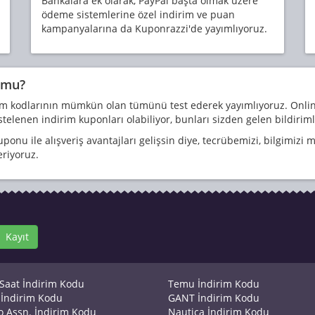
Bankalara ek olarak, PayPal başta olmak üzere
ödeme sistemlerine özel indirim ve puan
kampanyalarına da Kuponrazzi'de yayımlıyoruz.
r mu?
 kodlarının mümkün olan tümünü test ederek yayımlıyoruz. Online
elenen indirim kuponları olabiliyor, bunları sizden gelen bildiriml
uponu ile alışveriş avantajları gelişsin diye, tecrübemizi, bilgimiz
eriyoruz.
Kayıt
 Saat İndirim Kodu
Temu İndirim Kodu
İndirim Kodu
GANT İndirim Kodu
lo Assn. İndirim Kodu
Nautica İndirim Kodu