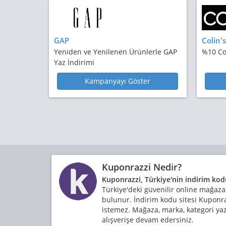
GAP
Colin's
Yeniden ve Yenilenen Ürünlerle GAP
%10 Co
Yaz İndirimi
Kampanyayı Göster
Kuponrazzi Nedir?
Kuponrazzi, Türkiye'nin indirim kod
Türkiye'deki güvenilir online mağaz
bulunur. İndirim kodu sitesi Kuponrazz
istemez. Mağaza, marka, kategori ya
alışverişe devam edersiniz.