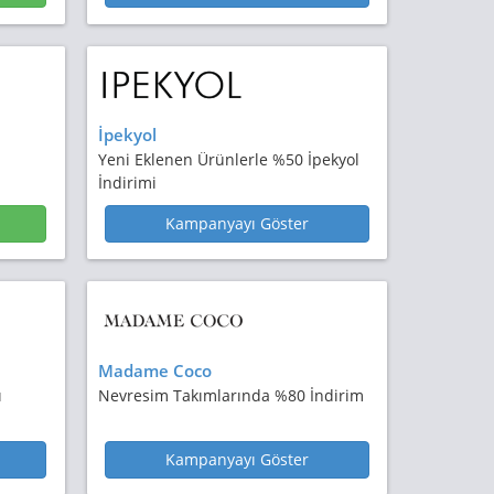
İpekyol
Yeni Eklenen Ürünlerle %50 İpekyol
İndirimi
Kampanyayı Göster
Madame Coco
ı
Nevresim Takımlarında %80 İndirim
Kampanyayı Göster