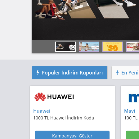
Popüler
İndirim Kuponları
En
Yen
Huawei
Mavi
1000 TL Huawei İndirim Kodu
100 TL
Kampanyayı Göster