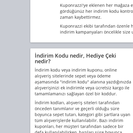
Kuponrazzi'ye eklenen her mağaza ekib
gördüğünüz her indirim kodu kontrol
zaman kaybettirmez.
Kuponrazzi ekibi tarafından özenle h
indirim kampanyaları öncelikle size u
İndirim Kodu nedir, Hediye Çeki
nedir?
İndirim kodu veya indirim kuponu, online
alışveriş sitelerinde sepet veya ödeme
aşamasında "indirim kodu" alanına yazdığınızda
alışverişinizi ek indirimle veya ücretsiz kargo ile
tamamlamanızı sağlayan özel bir koddur.
İndirim kodları, alışveriş siteleri tarafından
önceden tanımlanır ve geçerli olduğu süre
boyunca sepet tutarı, kategori gibi şartlara uyan
tüm alışverişlerde kullanılabilir. Bazı indirim
kuponları, her müşteri tarafından sadece bir
defa kullanılabilirken, bazıları süre boyunca